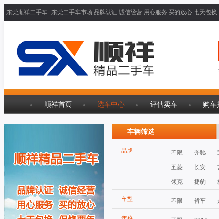
东莞顺祥二手车--东莞二手车市场 品牌认证 诚信经营 用心服务 买的放心 七天包换
顺祥首页
选车中心
评估卖车
购车
车辆筛选
品牌
不限
奔驰
五菱
长安
领克
捷豹
车型
不限
轿车
年份