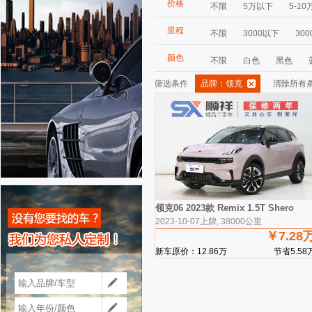
价格
不限
5万以下
5-10
里程
不限
3000以下
300
颜色
不限
白色
黑色
筛选条件
品牌：领克
清除所有
领克06 2023款 Remix 1.5T Shero
2023-10-07上牌, 38000公里
￥7.28
新车原价：12.86万
节省5.58