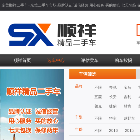
东莞顺祥二手车--东莞二手车市场 品牌认证 诚信经营 用心服务 买的放心 七天包换 
顺祥首页
选车中心
评估卖车
购车按揭
车辆筛选
品牌
不限
奔驰
宝马
五菱
长安
吉利
领克
捷豹
林肯
车型
不限
轿车
越野车
年份
不限
2016
2015