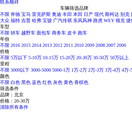
联系顺祥
车辆筛选
品牌
不限
奔驰
宝马
雷克萨斯
奥迪
丰田
本田
日产
现代
斯柯达
别克
大众
福特
吉普
哈弗
宝骏
广汽传祺
东风风神
路虎
WEY
领克
捷
车型
不限
轿车
越野车
面包车
商务车
皮卡
跑车
年份
不限
2016
2015
2014
2013
2012
2011
2010
2009
2008
2007
2006
价格
不限
5万以下
5-10万
10-15万
15-20万
20-30万
30-50万
50万以上
里程
不限
3000以下
3000-5000
5000-1万
1万-2万
2万-3万
3万-4万
4万-
颜色
不限
白色
黑色
蓝色
红色
灰色
黄色
香槟色
筛选条件
品牌：北京
价格：20-30万
清除所有条件