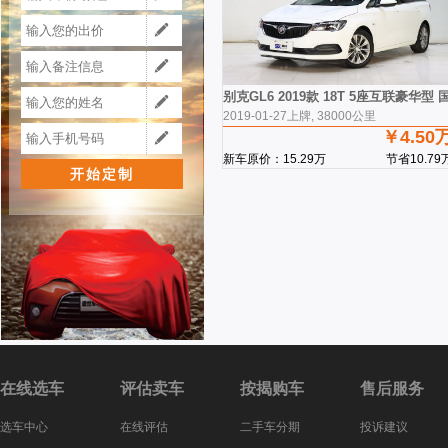
别克GL6 2019款 18T 5座互联豪华型 国
2019-01-27上牌, 38000公里
￥4.50
新车原价：15.29万
节省10.79
在线选车
评估卖车
按揭购车
售后服务
选车中心
在线评估
二手车分期
投诉建议