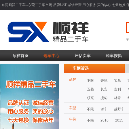
东莞顺祥二手车--东莞二手车市场 品牌认证 诚信经营 用心服务 买的放心 七天包换 
顺祥首页
选车中心
评估卖车
购车按揭
车辆筛选
品牌
不限
奔驰
宝马
五菱
长安
吉利
领克
捷豹
林肯
车型
不限
轿车
越野车
年份
不限
2016
2015