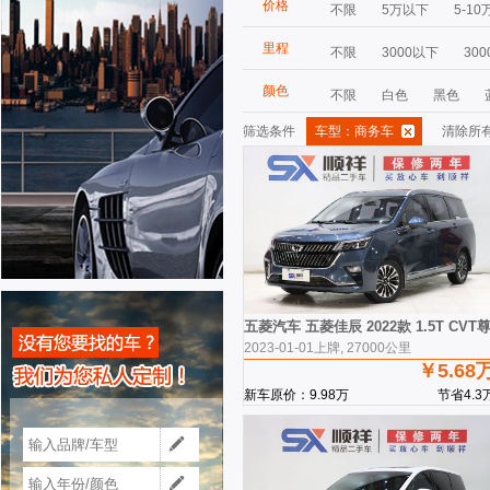
价格
不限
5万以下
5-10
里程
不限
3000以下
300
颜色
不限
白色
黑色
筛选条件
车型：商务车
清除所
五菱汽车 五菱佳辰 2022款 1.5T CV
2023-01-01上牌, 27000公里
￥5.68
新车原价：9.98万
节省4.3