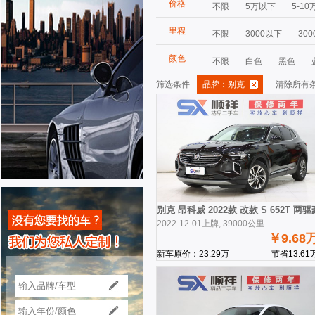
价格
不限
5万以下
5-10
里程
不限
3000以下
300
颜色
不限
白色
黑色
筛选条件
品牌：别克
清除所有
别克 昂科威 2022款 改款 S 652T 两
2022-12-01上牌, 39000公里
￥9.68
新车原价：23.29万
节省13.61