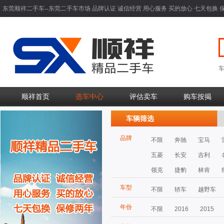
东莞顺祥二手车--东莞二手车市场 品牌认证 诚信经营 用心服务 买的放心 七天包换 
顺祥首页
选车中心
评估卖车
购车按揭
车辆筛选
品牌
不限
奔驰
宝马
五菱
长安
吉利
领克
捷豹
林肯
车型
不限
轿车
越野车
年份
不限
2016
2015