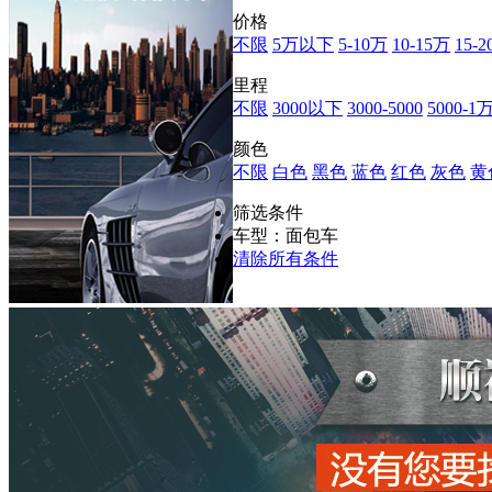
价格
不限
5万以下
5-10万
10-15万
15-
里程
不限
3000以下
3000-5000
5000-1
颜色
不限
白色
黑色
蓝色
红色
灰色
黄
筛选条件
车型：面包车
清除所有条件