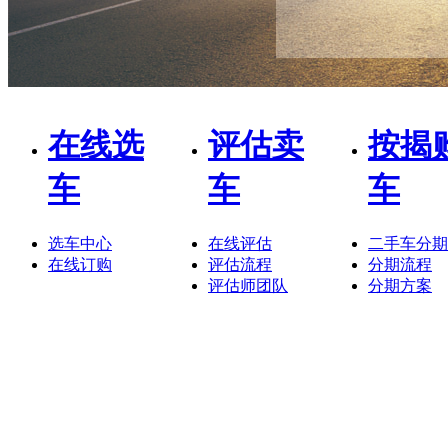
在线选
评估卖
按揭
车
车
车
选车中心
在线评估
二手车分期
在线订购
评估流程
分期流程
评估师团队
分期方案