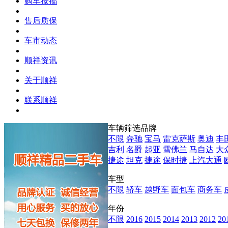
购车按揭
售后质保
车市动态
顺祥资讯
关于顺祥
联系顺祥
车辆筛选
品牌
不限
奔驰
宝马
雷克萨斯
奥迪
丰
吉利
名爵
起亚
雪佛兰
马自达
大
捷途
坦克
捷途
保时捷
上汽大通
车型
不限
轿车
越野车
面包车
商务车
年份
不限
2016
2015
2014
2013
2012
20