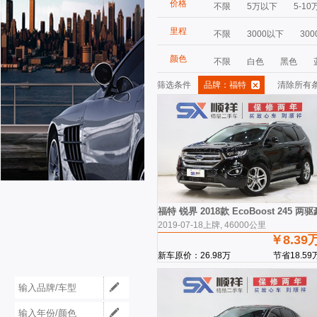
价格
不限
5万以下
5-10
里程
不限
3000以下
300
颜色
不限
白色
黑色
筛选条件
品牌：福特
清除所有
福特 锐界 2018款 EcoBoost 245 两
2019-07-18上牌, 46000公里
￥8.39
新车原价：26.98万
节省18.59