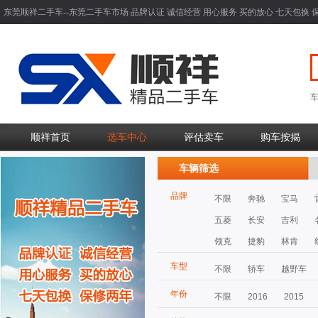
东莞顺祥二手车--东莞二手车市场 品牌认证 诚信经营 用心服务 买的放心 七天包换 
顺祥首页
选车中心
评估卖车
购车按揭
车辆筛选
品牌
不限
奔驰
宝马
五菱
长安
吉利
领克
捷豹
林肯
车型
不限
轿车
越野车
年份
不限
2016
2015